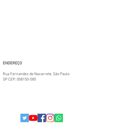
produto e podem variar de acordo com o
fornecedor/lote do fabricante. Este site
trabalha 100% em criptografia SSL.
Horário de atendimento:
11:00 às 18:00 - Segunda a Sábado,
horário de Brasília. Exceto domingo e feriados
Central SAC:
(11) 95825-6387
11:00 ás 18:00
E-mail: paulistabestbuy@gmail.com
ENDEREÇO
Rua Fernandez de Navarrete
, São Paulo
SP
CEP:
008150-585
TERMOS E CONDIÇÕES.
POLITICAS DA LOJA
POLITICA DE PRIVACIDADE