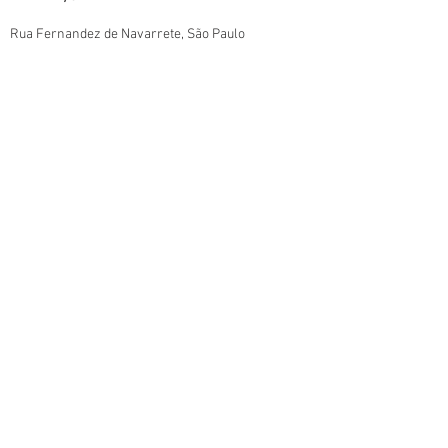
Rua Fernandez de Navarrete
, São Paulo
SP
CEP:
008150-585
TERMOS E CONDIÇÕES.
POLITICAS DA LOJA
POLITICA DE PRIVACIDADE
© 2025
Todos os direitos reservados I
paulistabestbuy