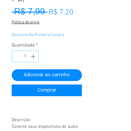
 R$ 7,99 
Preço normal
Preço promociona
R$ 7,20
Politica de envio
Desconto Na Primeira Compra
Quantidade
*
Adicionar ao carrinho
Comprar
Descrição
Conecte seus dispositivos de áudio