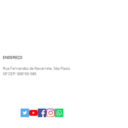
fornecedor/lote do fabricante. Este site
trabalha 100% em criptografia SSL.
Horário de atendimento:
11:00 às 18:00 - Segunda a Sábado,
horário de Brasília. Exceto domingo e feriados
Central SAC:
(11) 95825-6387
11:00 ás 18:00
E-mail: paulistabestbuy@gmail.com
ENDEREÇO
Rua Fernandez de Navarrete
, São Paulo
SP
CEP:
008150-585
TERMOS E CONDIÇÕES.
POLITICAS DA LOJA
POLITICA DE PRIVACIDADE
© 2025
Todos os direitos reservados I