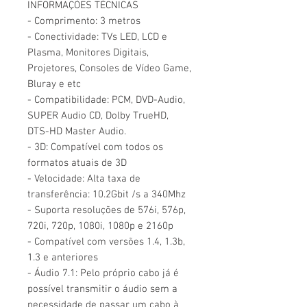
INFORMAÇÕES TÉCNICAS
- Comprimento: 3 metros
- Conectividade: TVs LED, LCD e
Plasma, Monitores Digitais,
Projetores, Consoles de Vídeo Game,
Bluray e etc
- Compatibilidade: PCM, DVD-Audio,
SUPER Audio CD, Dolby TrueHD,
DTS-HD Master Audio.
- 3D: Compatível com todos os
formatos atuais de 3D
- Velocidade: Alta taxa de
transferência: 10.2Gbit /s a 340Mhz
- Suporta resoluções de 576i, 576p,
720i, 720p, 1080i, 1080p e 2160p
- Compatível com versões 1.4, 1.3b,
1.3 e anteriores
- Áudio 7.1: Pelo próprio cabo já é
possível transmitir o áudio sem a
necessidade de passar um cabo à