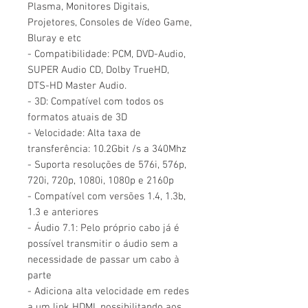
Plasma, Monitores Digitais,
Projetores, Consoles de Vídeo Game,
Bluray e etc
- Compatibilidade: PCM, DVD-Audio,
SUPER Audio CD, Dolby TrueHD,
DTS-HD Master Audio.
- 3D: Compatível com todos os
formatos atuais de 3D
- Velocidade: Alta taxa de
transferência: 10.2Gbit /s a 340Mhz
- Suporta resoluções de 576i, 576p,
720i, 720p, 1080i, 1080p e 2160p
- Compatível com versões 1.4, 1.3b,
1.3 e anteriores
- Áudio 7.1: Pelo próprio cabo já é
possível transmitir o áudio sem a
necessidade de passar um cabo à
parte
- Adiciona alta velocidade em redes
a um link HDMI, possibilitando aos