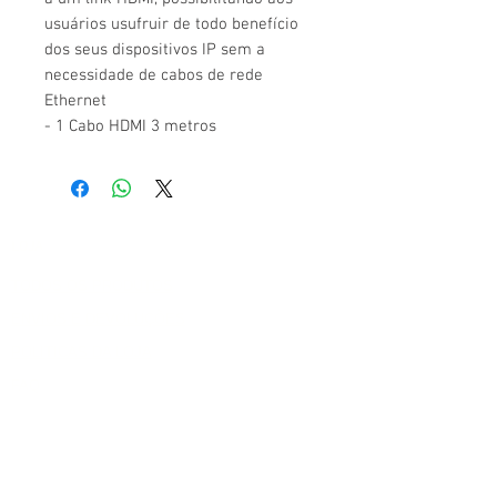
usuários usufruir de todo benefício
dos seus dispositivos IP sem a
necessidade de cabos de rede
Ethernet
- 1 Cabo HDMI 3 metros
LOJA
TODOS OS PRODUTOS
ENVIOS E DEVOLUÇÕES
POLITICAS DA LOJA
FAQ
MÉTODO DE PAGAMENTO
PIX