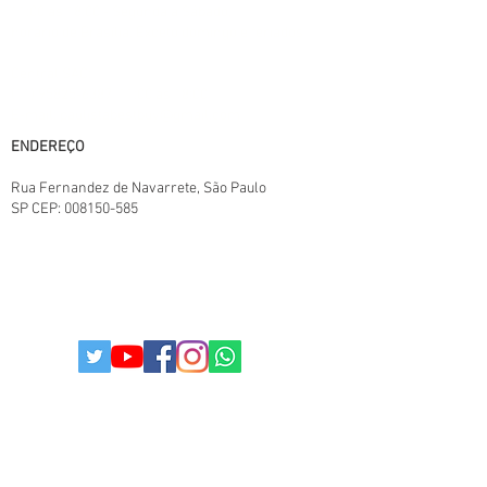
11:00 às 18:00 - Segunda a Sábado,
horário de Brasília. Exceto domingo e feriados
Central SAC:
(11) 95825-6387
11:00 ás 18:00
E-mail: paulistabestbuy@gmail.com
ENDEREÇO
Rua Fernandez de Navarrete
, São Paulo
SP
CEP:
008150-585
TERMOS E CONDIÇÕES.
POLITICAS DA LOJA
POLITICA DE PRIVACIDADE
© 2025
Todos os direitos reservados I
paulistabestbuy