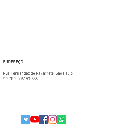
produto e podem variar de acordo com o
fornecedor/lote do fabricante. Este site
trabalha 100% em criptografia SSL.
Horário de atendimento:
11:00 às 18:00 - Segunda a Sábado,
horário de Brasília. Exceto domingo e feriados
Central SAC:
(11) 95825-6387
11:00 ás 18:00
E-mail: paulistabestbuy@gmail.com
ENDEREÇO
Rua Fernandez de Navarrete
, São Paulo
SP
CEP:
008150-585
TERMOS E CONDIÇÕES.
POLITICAS DA LOJA
POLITICA DE PRIVACIDADE
© 2025
Todos os direitos reservados I