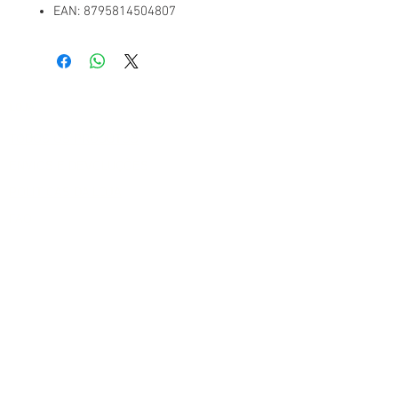
EAN: 8795814504807
LOJA
TODOS OS PRODUTOS
ENVIOS E DEVOLUÇÕES
POLITICAS DA LOJA
FAQ
MÉTODO DE PAGAMENTO
PIX
Bolete Bancario
Paulista Best BuyComércio de eletrônicos
Eireli | Rua Fernandez de Navarrete -
Jardim Robru | São Paulo - SP - CEP: