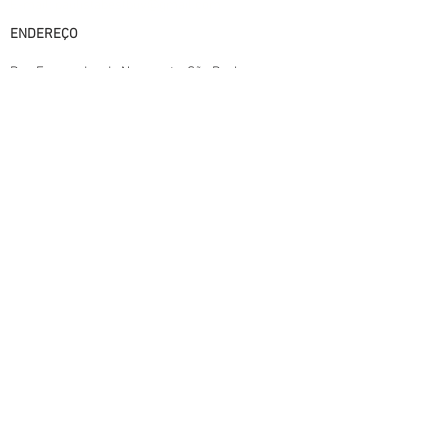
E-mail: paulistabestbuy@gmail.com
ENDEREÇO
Rua Fernandez de Navarrete
, São Paulo
SP
CEP:
008150-585
TERMOS E CONDIÇÕES.
POLITICAS DA LOJA
POLITICA DE PRIVACIDADE
© 2025
Todos os direitos reservados I
paulistabestbuy