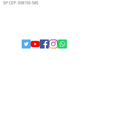
SP
CEP:
008150-585
TERMOS E CONDIÇÕES.
POLITICAS DA LOJA
POLITICA DE PRIVACIDADE
© 2025
Todos os direitos reservados I
paulistabestbuy