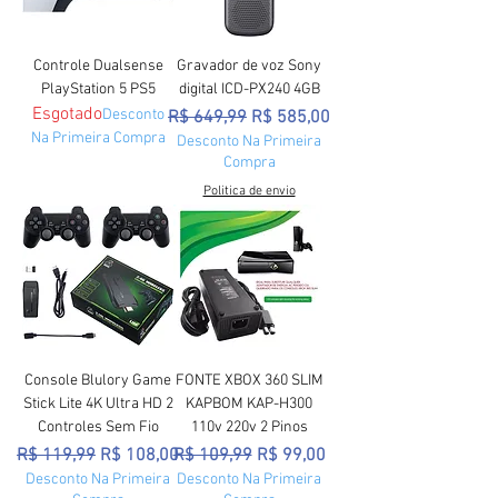
Controle Dualsense
Gravador de voz Sony
PlayStation 5 PS5
digital ICD-PX240 4GB
Esgotado
Desconto
Preço normal
Preço promocional
R$ 649,99
R$ 585,00
Na Primeira Compra
Desconto Na Primeira
Compra
Politica de envio
Console Blulory Game
FONTE XBOX 360 SLIM
Stick Lite 4K Ultra HD 2
KAPBOM KAP-H300
Controles Sem Fio
110v 220v 2 Pinos
Preço normal
Preço promocional
Preço normal
Preço promocional
R$ 119,99
R$ 108,00
R$ 109,99
R$ 99,00
Desconto Na Primeira
Desconto Na Primeira