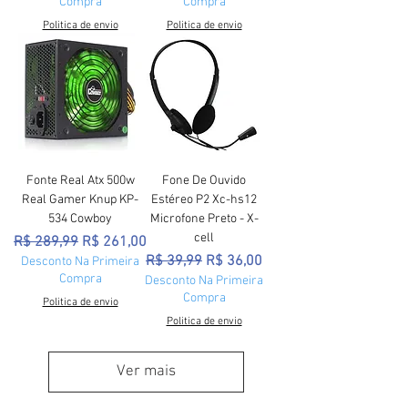
Compra
Compra
Politica de envio
Politica de envio
Fonte Real Atx 500w
Fone De Ouvido
Real Gamer Knup KP-
Estéreo P2 Xc-hs12
534 Cowboy
Microfone Preto - X-
cell
Preço normal
Preço promocional
R$ 289,99
R$ 261,00
Preço normal
Preço promocional
R$ 39,99
R$ 36,00
Desconto Na Primeira
Compra
Desconto Na Primeira
Compra
Politica de envio
Politica de envio
Ver mais