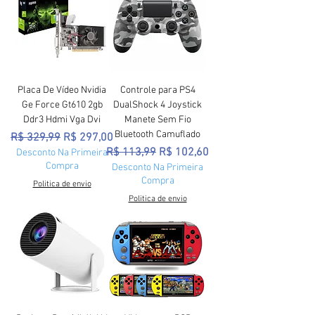
Placa De Vídeo Nvidia
Controle para PS4
Ge Force Gt610 2gb
DualShock 4 Joystick
Ddr3 Hdmi Vga Dvi
Manete Sem Fio
Bluetooth Camuflado
Preço normal
Preço promocional
R$ 329,99
R$ 297,00
Preço normal
Preço promocional
R$ 113,99
R$ 102,60
Desconto Na Primeira
Compra
Desconto Na Primeira
Compra
Politica de envio
Politica de envio