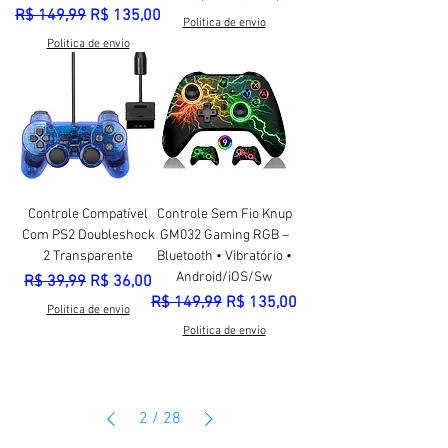
Preço normal
Preço promocional
R$ 149,99
R$ 135,00
Politica de envio
Politica de envio
Controle Compatível
Controle Sem Fio Knup
Com PS2 Doubleshock
GM032 Gaming RGB –
2 Transparente
Bluetooth • Vibratório •
Android/iOS/Sw
Preço normal
Preço promocional
R$ 39,99
R$ 36,00
Preço normal
Preço promocional
R$ 149,99
R$ 135,00
Politica de envio
Politica de envio
2
/
28