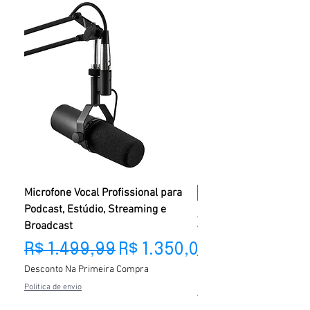
Microfone Vocal Profissional para
PROMOÇÂO
Podcast, Estúdio, Streaming e
Aparelho de TV 4K Vitalí
Broadcast
V10 Ultra HD + Control
Preço normal
Preço promocional
R$ 1.499,99
R$ 1.350,00
Preço normal
R$ 359,99
Desconto Na Primeira Compra
Desconto Na Primeira Com
Politica de envio
Politica de envio