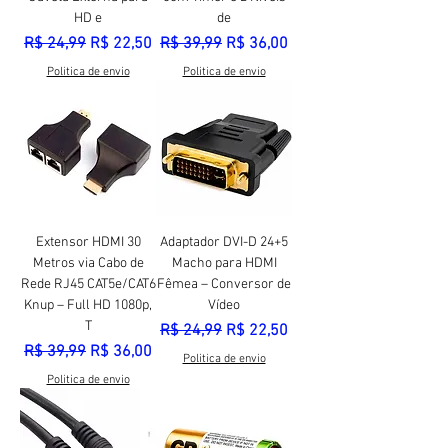
HD e
de
Preço normal
Preço promocional
Preço normal
Preço promocional
R$ 24,99
R$ 22,50
R$ 39,99
R$ 36,00
Politica de envio
Politica de envio
Extensor HDMI 30
Adaptador DVI-D 24+5
Metros via Cabo de
Macho para HDMI
Rede RJ45 CAT5e/CAT6
Fêmea – Conversor de
Knup – Full HD 1080p,
Vídeo
T
Preço normal
Preço promocional
R$ 24,99
R$ 22,50
Preço normal
Preço promocional
R$ 39,99
R$ 36,00
Politica de envio
Politica de envio