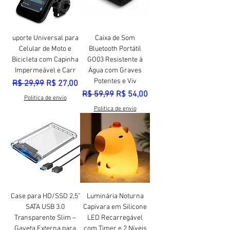
uporte Universal para
Caixa de Som
Celular de Moto e
Bluetooth Portátil
Bicicleta com Capinha
GO03 Resistente à
Impermeável e Carr
Água com Graves
Potentes e Viv
Preço normal
Preço promocional
R$ 29,99
R$ 27,00
Preço normal
Preço promocional
R$ 59,99
R$ 54,00
Politica de envio
Politica de envio
Case para HD/SSD 2,5"
Luminária Noturna
SATA USB 3.0
Capivara em Silicone
Transparente Slim –
LED Recarregável
Gaveta Externa para
com Timer e 2 Níveis