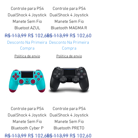
Controle para PS4
Controle para PS4
DualShock 4 Joystick
DualShock 4 Joystick
Manete Sem Fio
Manete Sem Fio
Bluetoot AZUL
Bluetooth MAGMA R
Preço normal
Preço promocional
Preço normal
Preço promocional
R$ 113,99
R$ 102,60
R$ 113,99
R$ 102,60
Desconto Na Primeira
Desconto Na Primeira
Compra
Compra
Politica de envio
Politica de envio
Controle para PS4
Controle para PS4
DualShock 4 Joystick
DualShock 4 Joystick
Manete Sem Fio
Manete Sem Fio
Bluetooth Cyber P
Bluetooth PRETO
Preço normal
Preço promocional
Preço normal
Preço promocional
R$ 113,99
R$ 102,60
R$ 113,99
R$ 102,60