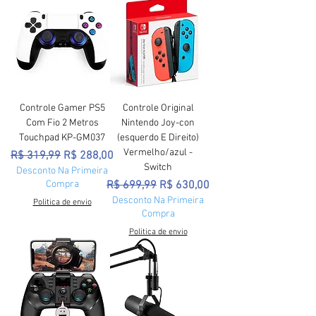
Controle Gamer PS5
Controle Original
Com Fio 2 Metros
Nintendo Joy-con
Touchpad KP-GM037
(esquerdo E Direito)
Vermelho/azul -
Preço normal
Preço promocional
R$ 319,99
R$ 288,00
Switch
Desconto Na Primeira
Preço normal
Preço promocional
Compra
R$ 699,99
R$ 630,00
Desconto Na Primeira
Politica de envio
Compra
Politica de envio