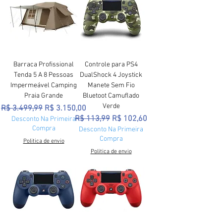
Barraca Profissional
Controle para PS4
Tenda 5 A 8 Pessoas
DualShock 4 Joystick
Impermeável Camping
Manete Sem Fio
Praia Grande
Bluetoot Camuflado
Verde
Preço normal
Preço promocional
R$ 3.499,99
R$ 3.150,00
Preço normal
Preço promocional
R$ 113,99
R$ 102,60
Desconto Na Primeira
Compra
Desconto Na Primeira
Compra
Politica de envio
Politica de envio