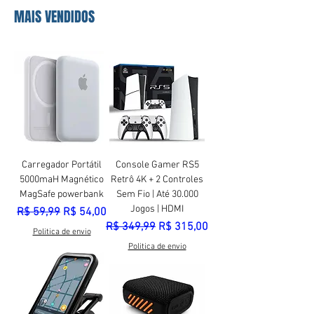
MAIS VENDIDOS
Carregador Portátil
Console Gamer RS5
5000maH Magnético
Retrô 4K + 2 Controles
MagSafe powerbank
Sem Fio | Até 30.000
Jogos | HDMI
Preço normal
Preço promocional
R$ 59,99
R$ 54,00
Preço normal
Preço promocional
R$ 349,99
R$ 315,00
Politica de envio
Politica de envio