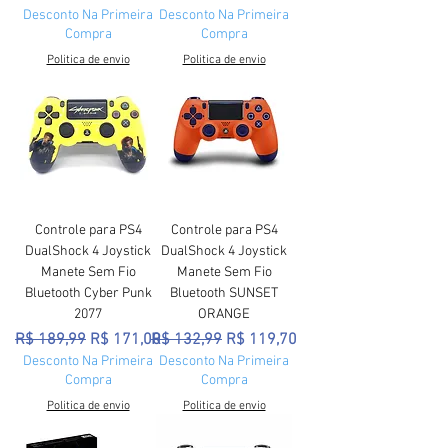
Desconto Na Primeira
Desconto Na Primeira
Compra
Compra
Politica de envio
Politica de envio
Controle para PS4
Controle para PS4
DualShock 4 Joystick
DualShock 4 Joystick
Manete Sem Fio
Manete Sem Fio
Bluetooth Cyber Punk
Bluetooth SUNSET
2077
ORANGE
Preço normal
Preço promocional
Preço normal
Preço promocional
R$ 189,99
R$ 171,00
R$ 132,99
R$ 119,70
Desconto Na Primeira
Desconto Na Primeira
Compra
Compra
Politica de envio
Politica de envio