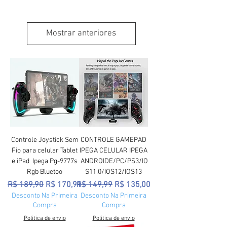
Mostrar anteriores
Controle Joystick Sem
CONTROLE GAMEPAD
Fio para celular Tablet
IPEGA CELULAR IPEGA
e iPad Ipega Pg-9777s
ANDROIDE/PC/PS3/IO
Rgb Bluetoo
S11.0/IOS12/IOS13
Preço normal
Preço promocional
Preço normal
Preço promocional
R$ 189,90
R$ 170,91
R$ 149,99
R$ 135,00
Desconto Na Primeira
Desconto Na Primeira
Compra
Compra
Politica de envio
Politica de envio