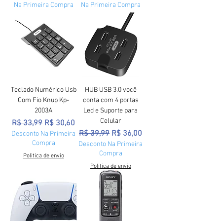
Na Primeira Compra
Na Primeira Compra
Teclado Numérico Usb
HUB USB 3.0 você
Com Fio Knup Kp-
conta com 4 portas
2003A
Led e Suporte para
Celular
Preço normal
Preço promocional
R$ 33,99
R$ 30,60
Preço normal
Preço promocional
R$ 39,99
R$ 36,00
Desconto Na Primeira
Compra
Desconto Na Primeira
Compra
Politica de envio
Politica de envio