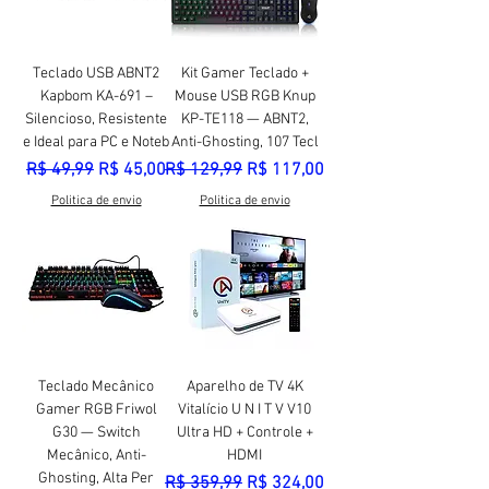
Teclado USB ABNT2
Kit Gamer Teclado +
Kapbom KA-691 –
Mouse USB RGB Knup
Silencioso, Resistente
KP-TE118 — ABNT2,
e Ideal para PC e Noteb
Anti-Ghosting, 107 Tecl
Preço normal
Preço promocional
Preço normal
Preço promocional
R$ 49,99
R$ 45,00
R$ 129,99
R$ 117,00
Politica de envio
Politica de envio
Teclado Mecânico
Aparelho de TV 4K
Gamer RGB Friwol
Vitalício U N I T V V10
G30 — Switch
Ultra HD + Controle +
Mecânico, Anti-
HDMI
Ghosting, Alta Per
Preço normal
Preço promocional
R$ 359,99
R$ 324,00