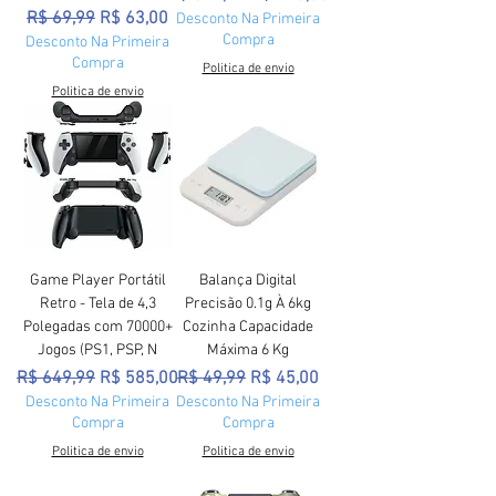
Preço normal
Preço promocional
R$ 69,99
R$ 63,00
Desconto Na Primeira
Compra
Desconto Na Primeira
Compra
Politica de envio
Politica de envio
Game Player Portátil
Balança Digital
Retro - Tela de 4,3
Precisão 0.1g À 6kg
Polegadas com 70000+
Cozinha Capacidade
Jogos (PS1, PSP, N
Máxima 6 Kg
Preço normal
Preço promocional
Preço normal
Preço promocional
R$ 649,99
R$ 585,00
R$ 49,99
R$ 45,00
Desconto Na Primeira
Desconto Na Primeira
Compra
Compra
Politica de envio
Politica de envio