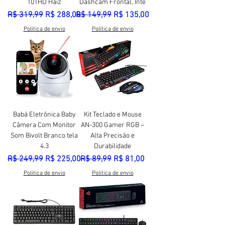
101HD Haiz
Dashcam Frontal, Inte
Preço normal
Preço promocional
Preço normal
Preço promocional
R$ 319,99
R$ 288,00
R$ 149,99
R$ 135,00
Politica de envio
Politica de envio
Babá Eletrônica Baby
Kit Teclado e Mouse
Câmera Com Monitor
AN-300 Gamer RGB –
Som Bivolt Branco tela
Alta Precisão e
4.3
Durabilidade
Preço normal
Preço promocional
Preço normal
Preço promocional
R$ 249,99
R$ 225,00
R$ 89,99
R$ 81,00
Politica de envio
Politica de envio