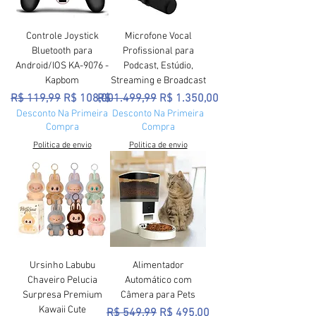
Controle Joystick
Microfone Vocal
Bluetooth para
Profissional para
Android/IOS KA-9076 -
Podcast, Estúdio,
Kapbom
Streaming e Broadcast
Preço normal
Preço promocional
Preço normal
Preço promocional
R$ 119,99
R$ 108,00
R$ 1.499,99
R$ 1.350,00
Desconto Na Primeira
Desconto Na Primeira
Compra
Compra
Politica de envio
Politica de envio
Ursinho Labubu
Alimentador
Chaveiro Pelucia
Automático com
Surpresa Premium
Câmera para Pets
Kawaii Cute
Preço normal
Preço promocional
R$ 549,99
R$ 495,00