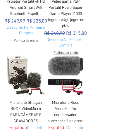
Projetor Portátil 4k Hd
Video game PSP
Android Smart Wifi
Portátil Retrô Super
Bluetooth Espelha
Game Player 7.000
Jogos + 64gb jogos de
Preço normal
Preço promocional
R$ 249,99
R$ 225,00
play
Desconto Na Primeira
Preço normal
Preço promocional
Compra
R$ 349,99
R$ 315,00
Desconto Na Primeira
Politica de envio
Compra
Politica de envio
Microfone Shotgun
Microfone Rode
RODE VideoMicro
VideoMic Go
PARA CÂMERAS E
condensador
GRAVADORES
supercardióide preto
Esgotado
Esgotado
Desconto
Desconto