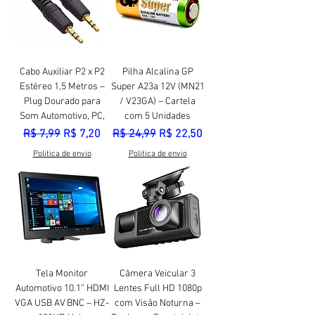
Cabo Auxiliar P2 x P2
Pilha Alcalina GP
Estéreo 1,5 Metros –
Super A23a 12V (MN21
Plug Dourado para
/ V23GA) – Cartela
Som Automotivo, PC,
com 5 Unidades
Preço normal
Preço promocional
Preço normal
Preço promocional
R$ 7,99
R$ 7,20
R$ 24,99
R$ 22,50
Politica de envio
Politica de envio
Tela Monitor
Câmera Veicular 3
Automotivo 10.1” HDMI
Lentes Full HD 1080p
VGA USB AV BNC – HZ-
com Visão Noturna –