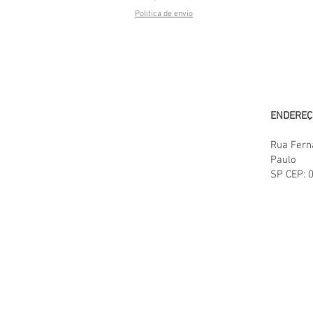
Politica de envio
LOJA
ENDEREÇ
TODOS OS PRODUTOS
Rua Fern
Paulo
ENVIOS E DEVOLUÇÕES
SP
CEP:
POLITICAS DA LOJA
FAQ
Paulista Best BuyComércio de e
CNPJ: 34.585.228/0001-02 | Inscrição 
Todos os direitos reservados - Pa
anunciados