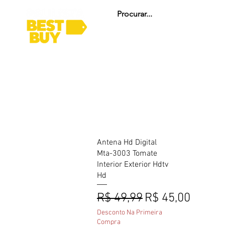
HOME
ARENA GAMER
INFORMÁTICA
Visualização rápida
Antena Hd Digital
Mta-3003 Tomate
Interior Exterior Hdtv
Hd
Preço normal
Preço promoci
R$ 49,99
R$ 45,00
Desconto Na Primeira
Compra