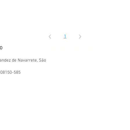
1
O
Horário de atendimento:
11:00 às 18:00 - Segunda a Sábado,
andez de Navarrete
, São
horário de Brasília. Exceto domingo e fer
008150-585
Central SAC:
(11) 95825-6387 11:00 ás 18:00
E-mail: paulistabestbuy@gmail.com
letrônicos Eireli | Rua Fernandez de Navarrete - Jardim Robru | São
Estadual: 126595331118 | Telefone: (11)95825-6387 | Proibida reprodu
ulista Best Buy® é uma marca registrada de PAULISTA BEST BUY COM
 neste site ou via e-mail promocional podem ser alterados sem prév