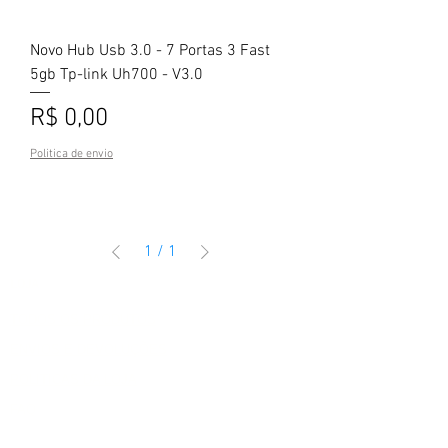
Novo Hub Usb 3.0 - 7 Portas 3 Fast
5gb Tp-link Uh700 - V3.0
Preço
R$ 0,00
Politica de envio
1
/
1
LOJA
TODOS OS PRODUTOS
ENVIOS E DEVOLUÇÕES
POLITICAS DA LOJA
FAQ