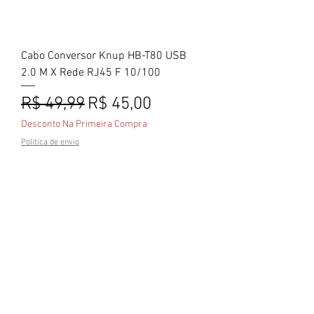
Cabo Conversor Knup HB-T80 USB
2.0 M X Rede RJ45 F 10/100
Preço normal
Preço promocional
R$ 49,99
R$ 45,00
Desconto Na Primeira Compra
Politica de envio