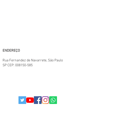
fornecedor/lote do fabricante. Este site
trabalha 100% em criptografia SSL.
Horário de atendimento:
11:00 às 18:00 - Segunda a Sábado,
horário de Brasília. Exceto domingo e feriados
Central SAC:
(11) 95825-6387
11:00 ás 18:00
E-mail: paulistabestbuy@gmail.com
ENDEREÇO
Rua Fernandez de Navarrete
, São Paulo
SP
CEP:
008150-585
TERMOS E CONDIÇÕES.
POLITICAS DA LOJA
POLITICA DE PRIVACIDADE
© 2025
Todos os direitos reservados I
paulistabestbuy