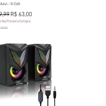
 Azul - X-Cell
o normal
Preço promocional
9,99
R$ 63,00
o Na Primeira Compra
e envio