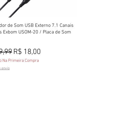
Visualização rápida
dor de Som USB Externo 7.1 Canais
as Exbom USOM-20 / Placa de Som
o normal
Preço promocional
9,99
R$ 18,00
o Na Primeira Compra
e envio