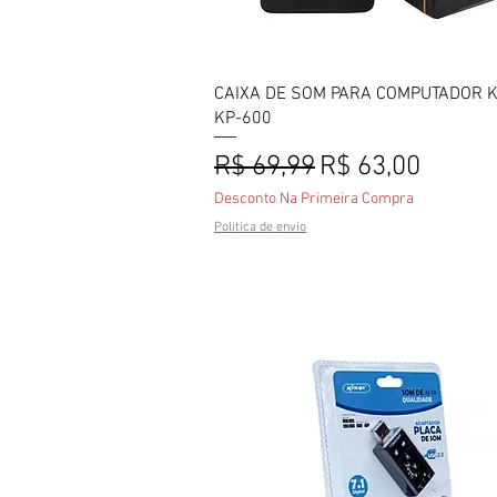
Visualização rápida
CAIXA DE SOM PARA COMPUTADOR 
KP-600
Preço normal
Preço promoci
R$ 69,99
R$ 63,00
Desconto Na Primeira Compra
Politica de envio