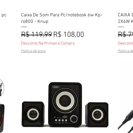
Visualização rápida
 pc
Caixa De Som Para Pc/notebook 6w Kp-
CAIXA 
ro800 - Knup
2X6W 
onal
Preço normal
Preço promocional
Preç
R$ 119,99
R$ 108,00
R$ 7
Desconto Na Primeira Compra
Descont
Politica de envio
Politica d