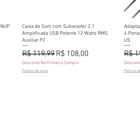
Visualização rápida
KNUP
Caixa de Som com Subwoofer 2.1
Adapta
Amplificada USB Potente 12 Watts RMS
4 Port
Auxiliar P2
US
onal
Preço normal
Preço promocional
Preç
R$ 119,99
R$ 108,00
R$ 1
Desconto Na Primeira Compra
Descont
Politica de envio
Politica d