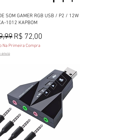
Visualização rápida
DE SOM GAMER RGB USB / P2 / 12W
KA-1012 KAPBOM
o normal
Preço promocional
9,99
R$ 72,00
o Na Primeira Compra
e envio