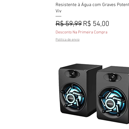
Resistente à Água com Graves Poten
Viv
Preço normal
Preço promoci
R$ 59,99
R$ 54,00
Desconto Na Primeira Compra
Politica de envio