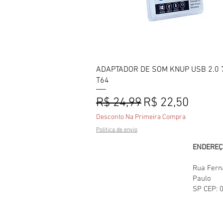
Visualização rápida
ADAPTADOR DE SOM KNUP USB 2.0 7
T64
Preço normal
Preço promoci
R$ 24,99
R$ 22,50
Desconto Na Primeira Compra
Politica de envio
LOJA
ENDEREÇ
TODOS OS PRODUTOS
Rua Fern
Paulo
ENVIOS E DEVOLUÇÕES
SP
CEP:
POLITICAS DA LOJA
FAQ