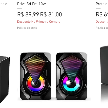
tes e
Drive Sd Fm 10w
Preto e
Preço normal
Preço promocional
Preç
R$ 89,99
R$ 81,00
R$ 6
onal
Desconto Na Primeira Compra
Descont
Politica de envio
Politica d