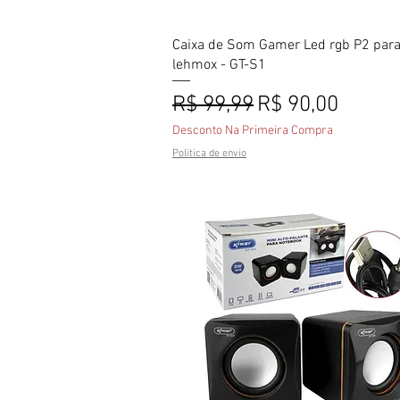
Visualização rápida
Caixa de Som Gamer Led rgb P2 para
lehmox - GT-S1
Preço normal
Preço promoci
R$ 99,99
R$ 90,00
Desconto Na Primeira Compra
Politica de envio