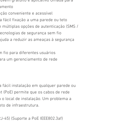
uvem gratuito e aplicativo Omada para
iamento
ação conveniente e acessível
 fácil fixação a uma parede ou teto
 múltiplas opções de autenticação (SMS /
 tecnologias de segurança sem fio
ajuda a reduzir as ameaças à segurança
m fio para diferentes usuários
para um gerenciamento de rede
 fácil instalação em qualquer parede ou
et (PoE) permite que os cabos de rede
a o local de instalação. Um problema a
to de infraestrutura.
RJ-45) (Suporte a PoE IEEE802.3af)