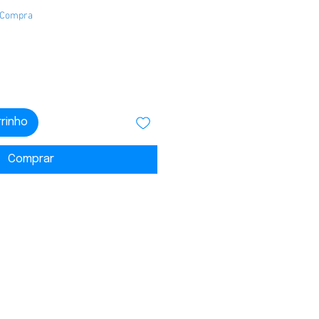
 Compra
rrinho
Comprar