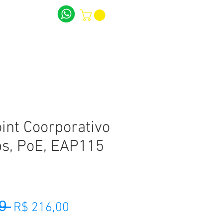
LARES
CONTATO
SOBRE
int Coorporativo
s, PoE, EAP115
9 
Preço normal
Preço promocional
R$ 216,00