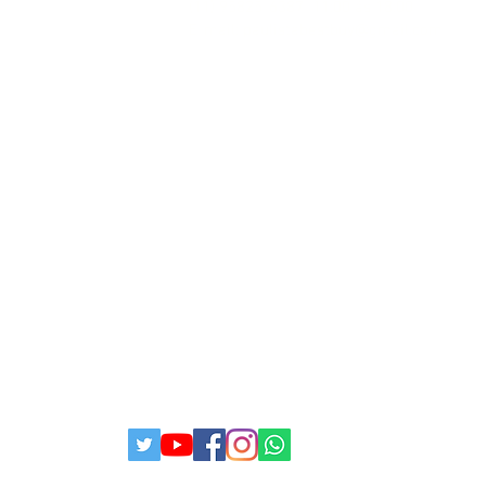
(11) 95825-6387 11:00 ás 18:00
E-mail: paulistabestbuy@gmail.com
letrônicos Eireli | Rua Fernandez de Navarrete - Jardim Robru | São
Estadual: 126595331118 | Telefone: (11)95825-6387 | Proibida reprodu
ulista Best Buy® é uma marca registrada de PAULISTA BEST BUY COM
 neste site ou via e-mail promocional podem ser alterados sem prév
l por erros descritivos. As fotos contidas nesta página são meram
 com o fornecedor/lote do fabricante. Este site trabalha 100% em cr
© 2025 paulistabestbuy
Todos os direitos reservados I
DIÇÕES.
POLITICAS DA LOJA
POLITI