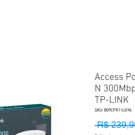
AUDIO E VIDEO
PERIFÉRICOS
ELETRÔNICOS
REDE E WI-FI
CELU
Access Po
N 300Mbp
TP-LINK
SKU: B09CFR11LG96
 R$ 239,9