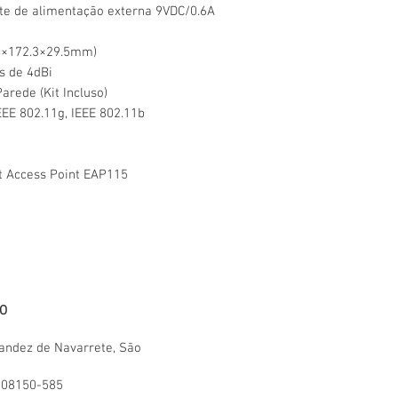
nte de alimentação externa 9VDC/0.6A
.4×172.3×29.5mm)
s de 4dBi
rede (Kit Incluso)
EEE 802.11g, IEEE 802.11b
t Access Point EAP115
O
Horário de atendimento:
11:00 às 18:00 - Segunda a Sábado,
andez de Navarrete
, São
horário de Brasília. Exceto domingo e fer
008150-585
Central SAC: