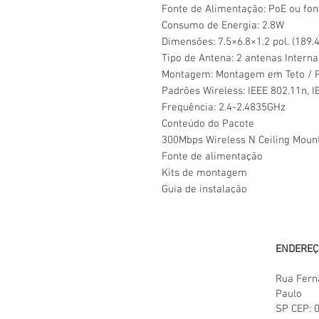
Fonte de Alimentação: PoE ou fo
Consumo de Energia: 2.8W
Dimensões: 7.5×6.8×1.2 pol. (189
Tipo de Antena: 2 antenas Interna
Montagem: Montagem em Teto / Pa
Padrões Wireless: IEEE 802.11n, I
Frequência: 2.4-2.4835GHz
Conteúdo do Pacote
300Mbps Wireless N Ceiling Moun
Fonte de alimentação
Kits de montagem
Guia de instalação
LOJA
ENDEREÇ
TODOS OS PRODUTOS
Rua Fern
Paulo
ENVIOS E DEVOLUÇÕES
SP
CEP:
POLITICAS DA LOJA