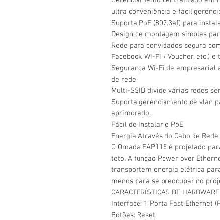
Gerenciamento centralizado em n
ultra conveniência e fácil gerenc
Suporta PoE (802.3af) para instal
Design de montagem simples para
Rede para convidados segura com
Facebook Wi-Fi / Voucher, etc.) e
Segurança Wi-Fi de empresarial 
de rede
Multi-SSID divide várias redes se
Suporta gerenciamento de vlan 
aprimorado.
Fácil de Instalar e PoE
Energia Através do Cabo de Rede
O Omada EAP115 é projetado para
teto. A função Power over Ethern
transportem energia elétrica par
menos para se preocupar no proje
CARACTERÍSTICAS DE HARDWARE
Interface: 1 Porta Fast Ethernet (
Botões: Reset