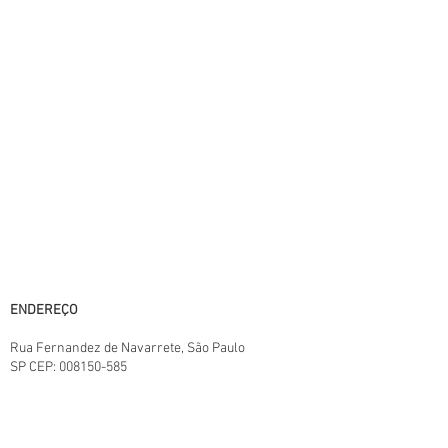
prévio aviso.
A PAULISTA BEST BUY® não é responsável
por erros descritivos. As fotos contidas nesta
página são meramente ilustrativas do
produto e podem variar de acordo com o
fornecedor/lote do fabricante. Este site
trabalha 100% em criptografia SSL.
Horário de atendimento:
11:00 às 18:00 - Segunda a Sábado,
horário de Brasília. Exceto domingo e feriados
Central SAC:
(11) 95825-6387
11:00 ás 18:00
E-mail: paulistabestbuy@gmail.com
ENDEREÇO
Rua Fernandez de Navarrete
, São Paulo
SP
CEP:
008150-585
TERMOS E CONDIÇÕES.
POLITICAS DA LOJA