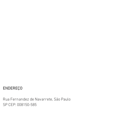
prévio aviso.
A PAULISTA BEST BUY® não é responsável
por erros descritivos. As fotos contidas nesta
página são meramente ilustrativas do
produto e podem variar de acordo com o
fornecedor/lote do fabricante. Este site
trabalha 100% em criptografia SSL.
Horário de atendimento:
11:00 às 18:00 - Segunda a Sábado,
horário de Brasília. Exceto domingo e feriados
Central SAC:
(11) 95825-6387
11:00 ás 18:00
E-mail: paulistabestbuy@gmail.com
ENDEREÇO
Rua Fernandez de Navarrete
, São Paulo
SP
CEP:
008150-585
TERMOS E CONDIÇÕES.
POLITICAS DA LOJA