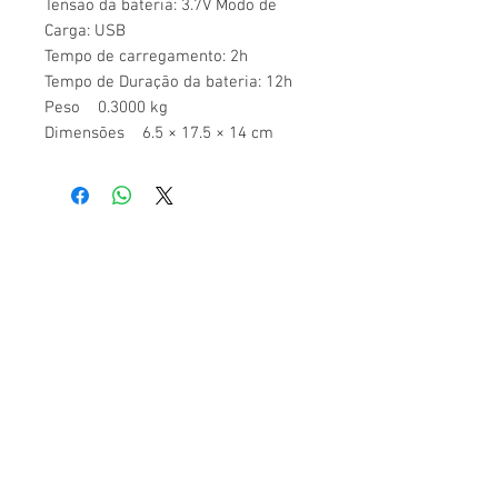
Tensão da bateria: 3.7V Modo de
Carga: USB
Tempo de carregamento: 2h
Tempo de Duração da bateria: 12h
Peso 0.3000 kg
Dimensões 6.5 × 17.5 × 14 cm
LOJA
TODOS OS PRODUTOS
ENVIOS E DEVOLUÇÕES
POLITICAS DA LOJA
FAQ
MÉTODO DE PAGAMENTO
PIX