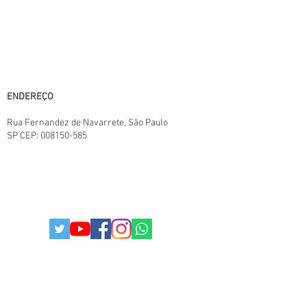
11:00 às 18:00 - Segunda a Sábado,
horário de Brasília. Exceto domingo e feriados
Central SAC:
(11) 95825-6387
11:00 ás 18:00
E-mail: paulistabestbuy@gmail.com
ENDEREÇO
Rua Fernandez de Navarrete
, São Paulo
SP
CEP:
008150-585
TERMOS E CONDIÇÕES.
POLITICAS DA LOJA
POLITICA DE PRIVACIDADE
© 2025
Todos os direitos reservados I
paulistabestbuy