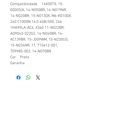
Compatibilidade 14K00TX, 15-
E000SIA, 14-N050BR, 14-N019NR,
14-N020BR, 15-N013DX, M6-K010DX,
240 C1000M 14.0 4GB/500, 246
1HA99LA-AC4, X360 11-N022BR,
AD9043-022G2, 14-N040BR, 14-
AC139BR, 15-J009WM, 15-N230US,
15-N034NR, 17, 710412-001,
709985-002, 14-N070BR
Cor Preto
Garantia
LOJA
TODOS OS PRODUTOS
ENVIOS E DEVOLUÇÕES