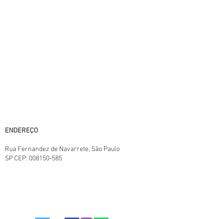
A PAULISTA BEST BUY® não é responsável
por erros descritivos. As fotos contidas nesta
página são meramente ilustrativas do
produto e podem variar de acordo com o
fornecedor/lote do fabricante. Este site
trabalha 100% em criptografia SSL.
Horário de atendimento:
11:00 às 18:00 - Segunda a Sábado,
horário de Brasília. Exceto domingo e feriados
Central SAC:
(11) 95825-6387
11:00 ás 18:00
E-mail: paulistabestbuy@gmail.com
ENDEREÇO
Rua Fernandez de Navarrete
, São Paulo
SP
CEP:
008150-585
TERMOS E CONDIÇÕES.
POLITICAS DA LOJA
POLITICA DE PRIVACIDADE