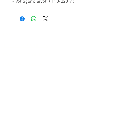
- Voltagem: Bivolt ( 110/220 V )
LOJA
TODOS OS PRODUTOS
ENVIOS E DEVOLUÇÕES
POLITICAS DA LOJA
FAQ
MÉTODO DE PAGAMENTO
PIX
Bolete Bancario
Paulista Best BuyComércio de eletrônicos
Eireli | Rua Fernandez de Navarrete -
Jardim Robru | São Paulo - SP - CEP:
008150-585