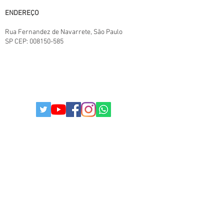
ENDEREÇO
Rua Fernandez de Navarrete
, São Paulo
SP
CEP:
008150-585
TERMOS E CONDIÇÕES.
POLITICAS DA LOJA
POLITICA DE PRIVACIDADE
© 2025
Todos os direitos reservados I
paulistabestbuy