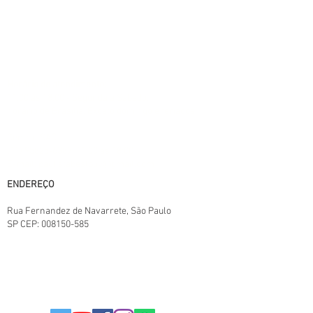
A PAULISTA BEST BUY® não é responsável
por erros descritivos. As fotos contidas nesta
página são meramente ilustrativas do
produto e podem variar de acordo com o
fornecedor/lote do fabricante. Este site
trabalha 100% em criptografia SSL.
Horário de atendimento:
11:00 às 18:00 - Segunda a Sábado,
horário de Brasília. Exceto domingo e feriados
Central SAC:
(11) 95825-6387
11:00 ás 18:00
E-mail: paulistabestbuy@gmail.com
ENDEREÇO
Rua Fernandez de Navarrete
, São Paulo
SP
CEP:
008150-585
TERMOS E CONDIÇÕES.
POLITICAS DA LOJA
POLITICA DE PRIVACIDADE