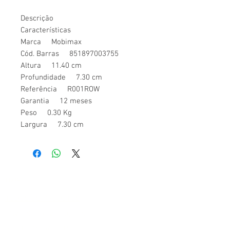
Descrição
Características
Marca Mobimax
Cód. Barras 851897003755
Altura 11.40 cm
Profundidade 7.30 cm
Referência R001ROW
Garantia 12 meses
Peso 0.30 Kg
Largura 7.30 cm
LOJA
TODOS OS PRODUTOS
ENVIOS E DEVOLUÇÕES
POLITICAS DA LOJA